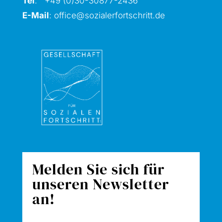
Tel
: +49 (0)30-30877
-2436
E-Mail
:
office@sozialerfortschritt.de
Melden Sie sich für
unseren Newsletter
an!