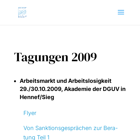
Tagungen 2009
Arbeits­markt und Arbeits­lo­sig­keit
29./30.10.2009, Aka­de­mie der DGUV in
Hennef/Sieg
Fly­er
Von Sank­ti­ons­ge­sprä­chen zur Bera­
tung Teil 1