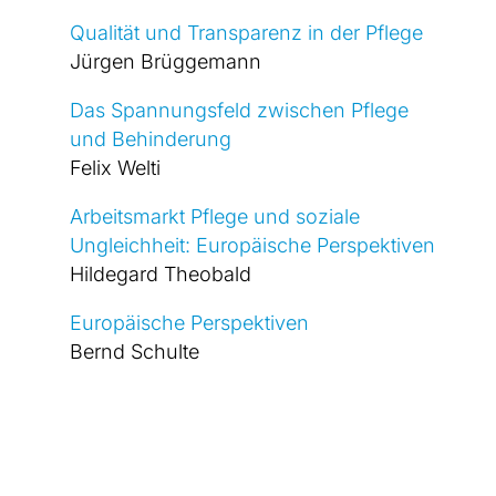
Qua­li­tät und Trans­pa­renz in der Pfle­ge
Jür­gen Brüg­ge­mann
Das Span­nungs­feld zwi­schen Pfle­ge
und Behin­de­rung
Felix Welti
Arbeits­markt Pfle­ge und sozia­le
Ungleich­heit:
Euro­päi­sche Per­spek­ti­ven
Hil­de­gard Theo­bald
Euro­päi­sche Per­spek­ti­ven
Bernd Schul­te