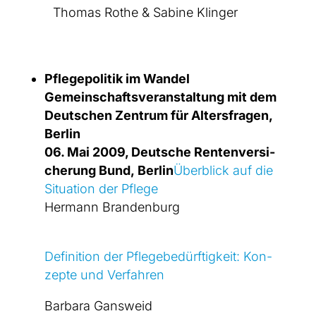
Tho­mas Rothe & Sabi­ne Klin­ger
Pfle­ge­po­li­tik im Wan­del
Gemein­schafts­ver­an­stal­tung mit dem
Deut­schen Zen­trum für Alters­fra­gen,
Ber­lin
06. Mai 2009, Deut­sche Ren­ten­ver­si­
che­rung Bund, Ber­lin
Über­blick auf die
Situa­ti­on der Pfle­ge
Her­mann Bran­den­burg
Defi­ni­ti­on der Pfle­ge­be­dürf­tig­keit:
Kon­
zep­te und Ver­fah­ren
Bar­ba­ra Gans­weid