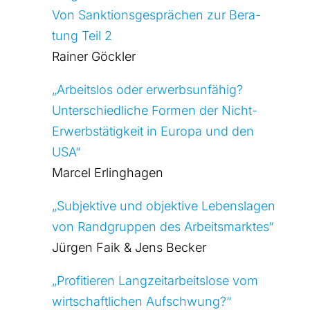
Von Sank­ti­ons­ge­sprä­chen zur Bera­
tung Teil 2
Rai­ner Göck­ler
„Arbeits­los oder erwerbs­un­fä­hig?
Unter­schied­li­che For­men der Nicht-
Erwerbs­tä­tig­keit in Euro­pa und den
USA“
Mar­cel Erling­ha­gen
„Sub­jek­ti­ve und objek­ti­ve Lebens­la­gen
von Rand­grup­pen des Arbeits­mark­tes“
Jür­gen Faik & Jens Becker
„Pro­fi­tie­ren Lang­zeit­ar­beits­lo­se vom
wirt­schaft­li­chen Auf­schwung?“