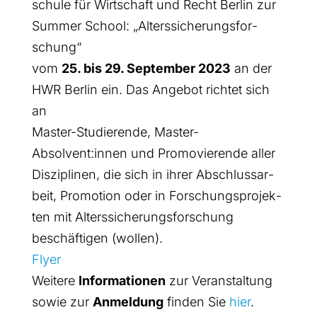
schu­le für Wirt­schaft und Recht Ber­lin zur
Sum­mer School: „Alters­si­che­rungs­for­
schung“
vom
25. bis 29. Sep­tem­ber 2023
an der
HWR Ber­lin ein. Das Ange­bot rich­tet sich
an
Mas­ter-Stu­die­ren­de, Master-
Absolvent:innen und Pro­mo­vie­ren­de aller
Dis­zi­pli­nen, die sich in ihrer Abschluss­ar­
beit, Pro­mo­ti­on oder in For­schungs­pro­jek­
ten mit Alters­si­che­rungs­for­schung
beschäf­ti­gen (wol­len).
Fly­er
Wei­te­re
Infor­ma­tio­nen
zur Ver­an­stal­tung
sowie zur
Anmel­dung
fin­den Sie
hier
.