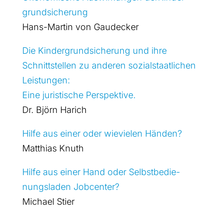
grund­si­che­rung
Hans-Mar­tin von Gau­de­cker
Die Kin­der­grund­si­che­rung und ihre
Schnitt­stel­len zu ande­ren sozi­al­staat­li­chen
Leis­tun­gen:
Eine juris­ti­sche Per­spek­ti­ve.
Dr. Björn Harich
Hil­fe aus einer oder wie­vie­len Hän­den?
Mat­thi­as Knuth
Hil­fe aus einer Hand oder Selbst­be­die­
nungs­la­den Job­cen­ter?
Micha­el Stier