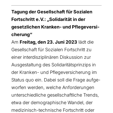
Tagung der Gesell­schaft für Sozia­len
Fort­schritt e.V.: „Soli­da­ri­tät in der
gesetz­li­chen Kran­ken- und Pfle­ge­ver­si­
che­rung“
Am
Frei­tag, den 23. Juni 2023
lädt die
Gesell­schaft für Sozia­len Fort­schritt zu
einer inter­dis­zi­pli­nä­ren Dis­kus­si­on zur
Aus­ge­stal­tung des Soli­da­ri­täts­prin­zips in
der Kran­ken- und Pfle­ge­ver­si­che­rung im
Sta­tus quo ein. Dabei soll die Fra­ge auf­ge­
wor­fen wer­den, wel­che Anfor­de­run­gen
unter­schied­li­che gesell­schaft­li­che Trends,
etwa der demo­gra­phi­sche Wan­del, der
medi­zi­nisch-tech­ni­sche Fort­schritt oder