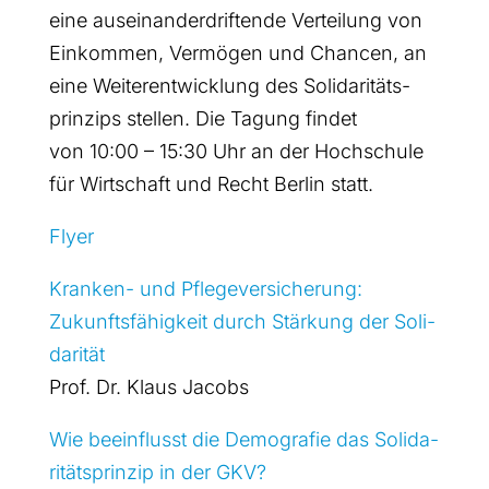
eine aus­ein­an­der­drif­ten­de Ver­tei­lung von
Ein­kom­men, Ver­mö­gen und Chan­cen, an
eine Wei­ter­ent­wick­lung des Soli­da­ri­täts­
prin­zips stel­len. Die Tagung fin­det
von 10:00 – 15:30 Uhr an der Hoch­schu­le
für Wirt­schaft und Recht Ber­lin statt.
Fly­er
Kran­ken- und Pfle­ge­ver­si­che­rung:
Zukunfts­fä­hig­keit durch Stär­kung der Soli­
da­ri­tät
Prof. Dr. Klaus Jacobs
Wie beein­flusst die Demo­gra­fie das Soli­da­
ri­täts­prin­zip in der GKV?