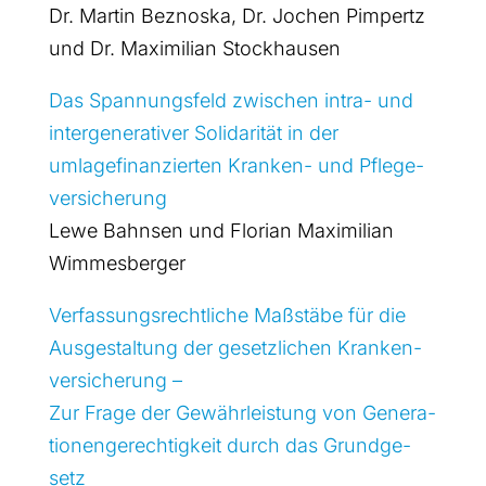
Dr. Mar­tin Bez­no­ska, Dr. Jochen Pim­pertz
und Dr. Maxi­mi­li­an Stock­hausen
Das Span­nungs­feld zwi­schen intra- und
inter­ge­ne­ra­ti­ver Soli­da­ri­tät in der
umla­ge­fi­nan­zier­ten Kran­ken- und Pfle­ge­
ver­si­che­rung
Lewe Bahn­sen und Flo­ri­an Maxi­mi­li­an
Wim­mes­ber­ger
Ver­fas­sungs­recht­li­che Maß­stä­be für die
Aus­ge­stal­tung der gesetz­li­chen Kran­ken­
ver­si­che­rung –
Zur Fra­ge der Gewähr­leis­tung von Gene­ra­
tio­nen­ge­rech­tig­keit durch das Grund­ge­
setz