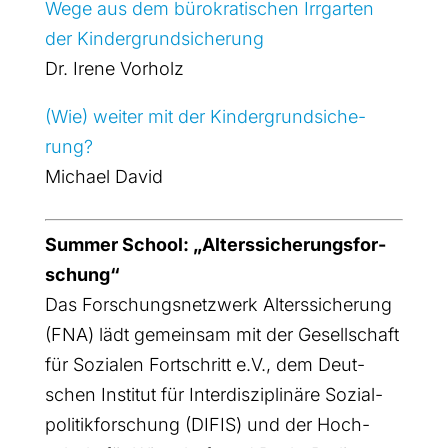
Wege aus dem büro­kra­ti­schen Irr­gar­ten
der Kin­der­grund­si­che­rung
Dr. Ire­ne Vor­holz
(Wie) wei­ter mit der Kin­der­grund­si­che­
rung?
Micha­el David
Sum­mer School: „Alters­si­che­rungs­for­
schung“
Das For­schungs­netz­werk Alters­si­che­rung
(FNA) lädt gemein­sam mit der Gesell­schaft
für Sozia­len Fort­schritt e.V., dem Deut­
schen Insti­tut für Inter­dis­zi­pli­nä­re Sozi­al­
po­li­tik­for­schung (DIFIS) und der Hoch­