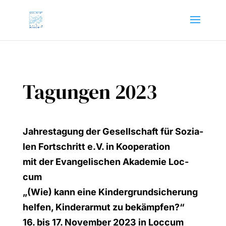
Tagungen 2023
Jah­res­ta­gung der Gesell­schaft für Sozia­
len Fort­schritt e.V. in Koope­ra­ti­on
mit der Evan­ge­li­schen Aka­de­mie Loc­
cum
„
(Wie) kann eine Kin­der­grund­si­che­rung
hel­fen, Kin­der­ar­mut zu bekämp­fen?“
16. bis 17. Novem­ber 2023 in Loc­cum