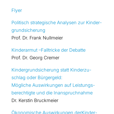
Fly­er
Poli­tisch stra­te­gi­sche Ana­ly­sen zur Kin­der­
grund­si­che­rung
Prof. Dr. Frank Null­mei­er
Kin­der­ar­mut –Fall­tri­cke der Debat­te
Prof. Dr. Georg Cremer
Kin­der­grund­si­che­rung statt Kin­der­zu­
schlag oder Bür­ger­geld:
Mög­li­che Aus­wir­kun­gen auf Leis­tungs-
berech­tig­te und die Inan­spruch­nah­me
Dr. Kers­tin Bruck­mei­er
Öko­no­mi­sche Aus­wir­kun­gen der­Kin­der­