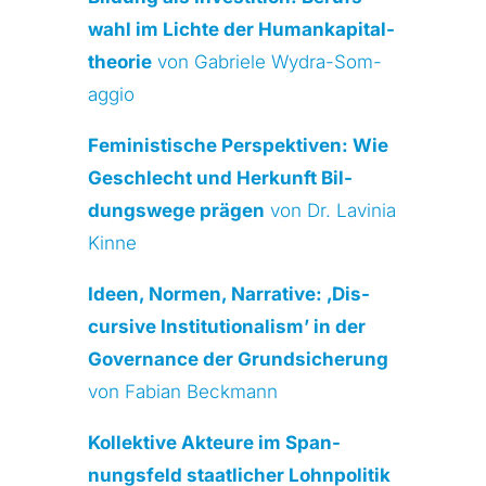
wahl im Lich­te der Human­ka­pi­tal­
theo­rie
von Gabrie­le Wydra-Som­
ag­gio
Femi­nis­ti­sche Per­spek­ti­ven: Wie
Geschlecht und Her­kunft Bil­
dungs­we­ge prä­gen
von Dr. Lavi­nia
Kin­ne
Ideen, Nor­men, Nar­ra­ti­ve: ‚Dis­
cur­si­ve Insti­tu­tio­na­lism’ in der
Gover­nan­ce der Grund­si­che­rung
von Fabi­an Beck­mann
Kol­lek­ti­ve Akteu­re im Span­
nungs­feld staat­li­cher Lohn­po­li­tik