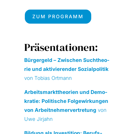
ZUM PRO­GRAMM
Präsentationen:
Bür­ger­geld – Zwi­schen Such­theo­
rie und akti­vie­ren­der Sozi­al­po­li­tik
von Tobi­as Ort­mann
Arbeits­markt­theo­rien und Demo­
kra­tie: Poli­ti­sche Fol­ge­wir­kun­gen
von Arbeit­neh­mer­ver­tre­tung
von
Uwe Jir­jahn
Bil­dung als Inves­ti­ti­on: Berufs­