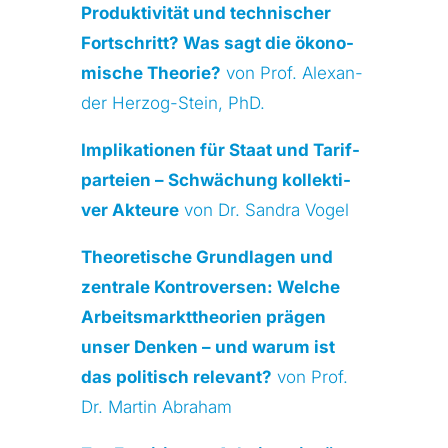
Pro­duk­ti­vi­tät und tech­ni­scher
Fort­schritt? Was sagt die öko­no­
mi­sche Theo­rie?
von Prof. Alex­an­
der Her­zog-Stein, PhD.
Impli­ka­tio­nen für Staat und Tarif­
par­tei­en – Schwä­chung kol­lek­ti­
ver Akteu­re
von Dr. San­dra Vogel
Theo­re­ti­sche Grund­la­gen und
zen­tra­le Kon­tro­ver­sen: Wel­che
Arbeits­markt­theo­rien prä­gen
unser Den­ken – und war­um ist
das poli­tisch rele­vant?
von Prof.
Dr. Mar­tin Abra­ham