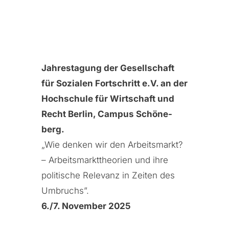
Jah­res­ta­gung der Gesell­schaft
für Sozia­len Fort­schritt e.V. an der
Hoch­schu­le für Wirt­schaft und
Recht Ber­lin, Cam­pus Schö­ne­
berg.
„Wie den­ken wir den Arbeits­markt?
– Arbeits­markt­theo­rien und ihre
poli­ti­sche Rele­vanz in Zei­ten des
Umbruchs”.
6./7. Novem­ber 2025