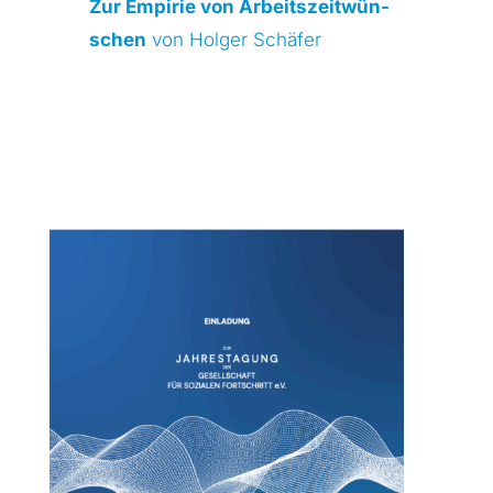
Zur Empi­rie von Arbeits­zeit­wün­
schen
von Hol­ger Schä­fer