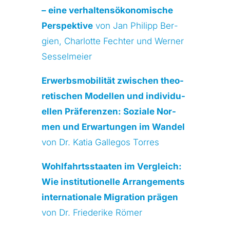
– eine ver­hal­tens­öko­no­mi­sche
Per­spek­ti­ve
von Jan Phil­ipp Ber­
gien, Char­lot­te Fech­ter und Wer­ner
Ses­sel­mei­er
Erwerbs­mo­bi­li­tät zwi­schen theo­
re­ti­schen Model­len und indi­vi­du­
el­len Prä­fe­ren­zen: Sozia­le Nor­
men und Erwar­tun­gen im Wan­del
von Dr. Katia Gal­le­gos Tor­res
Wohl­fahrts­staa­ten im Ver­gleich:
Wie insti­tu­tio­nel­le Arran­ge­ments
inter­na­tio­na­le Migra­ti­on prä­gen
von Dr. Frie­de­ri­ke Römer