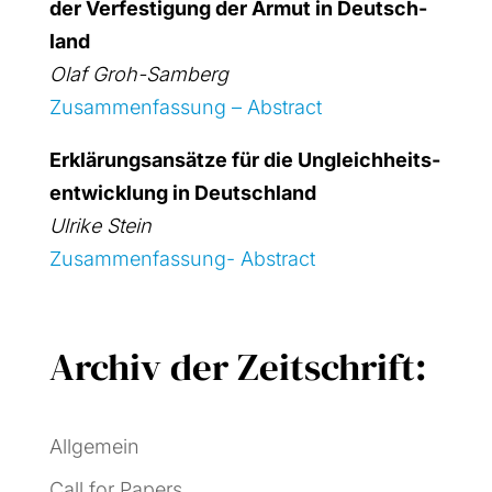
der Ver­fes­ti­gung der Armut in Deutsch­
land
Olaf Groh-Sam­berg
Zusam­men­fas­sung – Abs­tract
Erklä­rungs­an­sät­ze für die Ungleich­heits­
ent­wick­lung in Deutsch­land
Ulri­ke Stein
Zusam­men­fas­sung- Abs­tract
Archiv der Zeitschrift:
Allgemein
Call for Papers