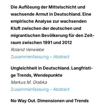
Die Auf­lö­sung der Mit­tel­schicht und
wach­sen­de Armut in Deutsch­land. Eine
empi­ri­sche Ana­ly­se zur wach­sen­den
Kluft zwi­schen der deut­schen und
migran­ti­schen Bevöl­ke­rung für den Zeit­
raum zwi­schen 1991 und 2012
Roland Verwie­be
Zusam­men­fas­sung – Abs­tract
Ungleich­heit in Deutsch­land. Lang­fris­ti­
ge Trends, Wen­de­punk­te
Mar­kus M. Grab­ka
Zusam­men­fas­sung – Abs­tract
No Way Out. Dimen­sio­nen und Trends