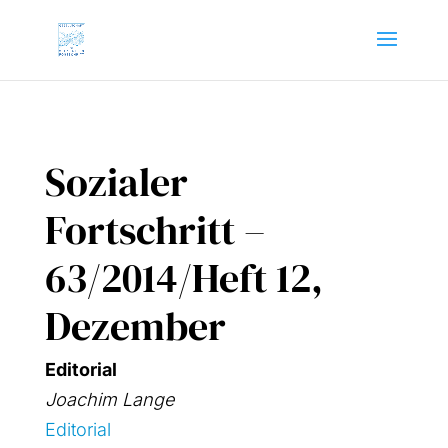
Sozialer
Fortschritt –
63/2014/Heft 12,
Dezember
Edi­to­ri­al
Joa­chim Lan­ge
Edi­to­ri­al