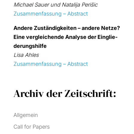
Micha­el Sau­er
und Nata­li­ja Peri­šic
Zusam­men­fas­sung – Abs­tract
Ande­re Zustän­dig­kei­ten – ande­re Net­ze?
Eine ver­glei­chen­de Ana­ly­se der Ein­glie­
de­rungs­hil­fe
Lisa Ahles
Zusam­men­fas­sung – Abs­tract
Archiv der Zeitschrift:
Allgemein
Call for Papers