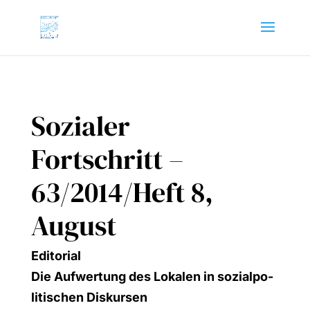
Sozialer
Fortschritt –
63/2014/Heft 8,
August
Edi­to­ri­al
Die Auf­wer­tung des Loka­len in sozi­al­po­
li­ti­schen Dis­kur­sen