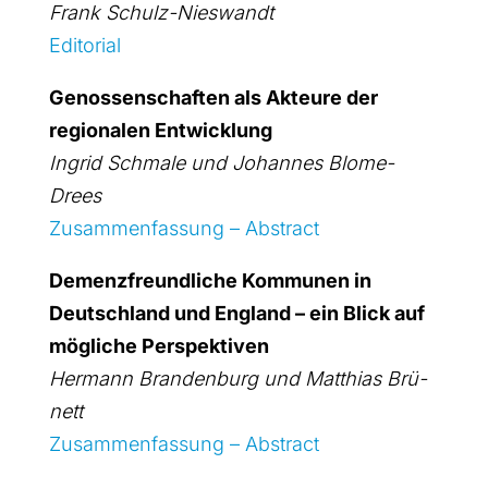
Frank Schulz-Nies­wandt
Edi­to­ri­al
Genos­sen­schaf­ten als Akteu­re der
regio­na­len Ent­wick­lung
Ingrid Schma­le und Johan­nes Blo­me-
Drees
Zusam­men­fas­sung – Abs­tract
Demenz­freund­li­che Kom­mu­nen in
Deutsch­land und Eng­land – ein Blick auf
mög­li­che Per­spek­ti­ven
Her­mann Bran­den­burg und Mat­thi­as Brü­
nett
Zusam­men­fas­sung – Abs­tract