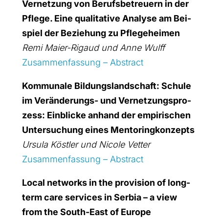
Ver­net­zung von Berufs­be­treu­ern in der
Pfle­ge. Eine qua­li­ta­ti­ve Ana­ly­se am Bei­
spiel der Bezie­hung zu Pfle­ge­hei­men
Remi Mai­er-Rigaud und Anne Wulff
Zusam­men­fas­sung – Abs­tract
Kom­mu­na­le Bil­dungs­land­schaft: Schu­le
im Ver­än­de­rungs- und Ver­net­zungs­pro­
zess: Ein­bli­cke anhand der empi­ri­schen
Unter­su­chung eines Men­to­ring­kon­zepts
Ursu­la Köst­ler und Nico­le Vet­ter
Zusam­men­fas­sung – Abs­tract
Local net­works in the pro­vi­si­on of long-
term care ser­vices in Ser­bia – a view
from the South-East of Euro­pe