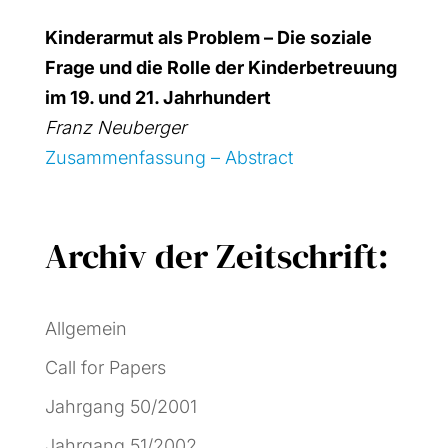
Kin­der­ar­mut als Pro­blem – Die sozia­le
Fra­ge und die Rol­le der Kin­der­be­treu­ung
im 19. und 21. Jahr­hun­dert
Franz Neu­ber­ger
Zusam­men­fas­sung – Abs­tract
Archiv der Zeitschrift:
Allgemein
Call for Papers
Jahrgang 50/2001
Jahrgang 51/2002