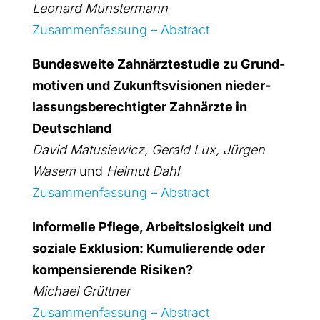
Leo­nard Müns­ter­mann
Zusam­men­fas­sung – Abs­tract
Bun­des­wei­te Zahn­ärz­te­stu­die zu Grund­
mo­ti­ven und Zukunfts­vi­sio­nen nie­der­
las­sungs­be­rech­tig­ter Zahn­ärz­te in
Deutsch­land
David Matus­ie­wicz, Gerald Lux, Jür­gen
Wasem
und
Hel­mut Dahl
Zusam­men­fas­sung – Abs­tract
Infor­mel­le Pfle­ge, Arbeits­lo­sig­keit und
sozia­le Exklu­si­on: Kumu­lie­ren­de oder
kom­pen­sie­ren­de Risi­ken?
Micha­el Grütt­ner
Zusam­men­fas­sung – Abs­tract