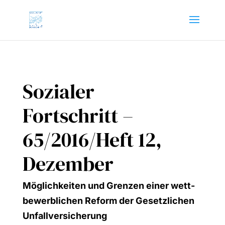
Sozialer
Fortschritt –
65/2016/Heft 12,
Dezember
Mög­lich­kei­ten und Gren­zen einer wett­
be­werb­li­chen Reform der Gesetz­li­chen
Unfall­ver­si­che­rung