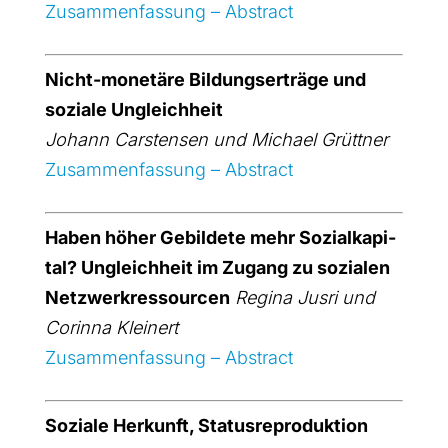
Zusam­men­fas­sung – Abs­tract
Nicht-mone­tä­re Bil­dungs­er­trä­ge und
sozia­le Ungleich­heit
Johann Cars­ten­sen und Micha­el Grütt­ner
Zusam­men­fas­sung – Abs­tract
Haben höher Gebil­de­te mehr Sozi­al­ka­pi­
tal? Ungleich­heit im Zugang zu sozia­len
Netz­werk­res­sour­cen
Regi­na Jus­ri und
Corin­na Klei­nert
Zusam­men­fas­sung – Abs­tract
Sozia­le Her­kunft, Sta­tus­re­pro­duk­ti­on