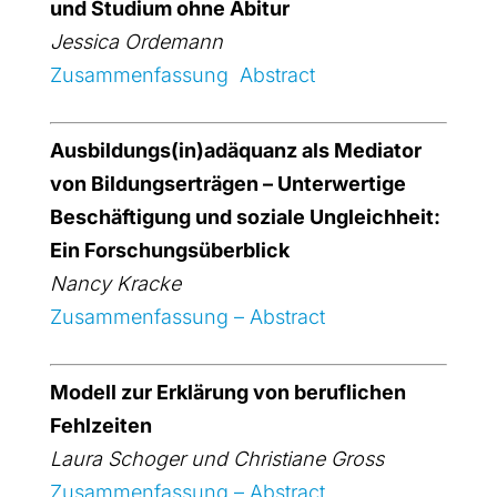
und Stu­di­um ohne Abitur
Jes­si­ca Orde­mann
Zusam­men­fas­sung Abs­tract
Ausbildungs(in)adäquanz als Media­tor
von Bil­dungs­er­trä­gen – Unter­wer­ti­ge
Beschäf­ti­gung und sozia­le Ungleich­heit:
Ein For­schungs­über­blick
Nan­cy Kra­cke
Zusam­men­fas­sung – Abs­tract
Modell zur Erklä­rung von beruf­li­chen
Fehl­zei­ten
Lau­ra Scho­ger und Chris­tia­ne Gross
Zusam­men­fas­sung – Abs­tract