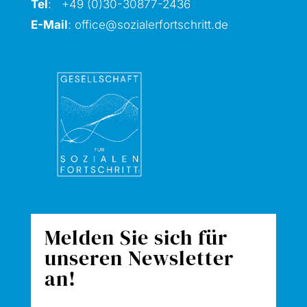
Tel
: +49 (0)30-30877
-2436
E-Mail
:
office@sozialerfortschritt.de
Melden Sie sich für
unseren Newsletter
an!