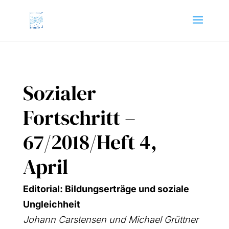
Sozialer
Fortschritt –
67/2018/Heft 4,
April
Edi­to­ri­al: Bil­dungs­er­trä­ge und sozia­le
Ungleich­heit
Johann Cars­ten­sen und Micha­el Grütt­ner