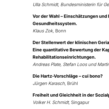
Ulla Schmidt, Bun­des­mi­nis­te­rin für G
Vor der Wahl – Ein­schät­zun­gen und 
Gesund­heits­sys­tem.
Klaus Zok,
Bonn
Der Stel­len­wert der kli­ni­schen Ger­ia
Eine quan­ti­ta­ti­ve Bewer­tung der Kap
Reha­bi­li­ta­ti­ons­ein­rich­tun­gen.
Andre­as Pla­te, Ste­fan Loos und Mar­t
Die Hartz-Vor­schlä­ge – cui bono?
Jür­gen Karasch,
Brühl
Frei­heit und Gleich­heit in der Sozi­al­po
Vol­ker H. Schmidt,
Sin­ga­pur