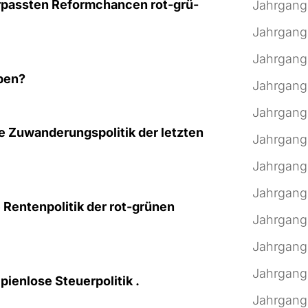
­pass­ten Reform­chan­cen rot-grü­
Jahrgang
Jahrgang
Jahrgang
­ben?
Jahrgang
Jahrgang
 Zuwan­de­rungs­po­li­tik der letz­ten
Jahrgang
Jahrgang
Jahrgang
e Ren­ten­po­li­tik der rot-grü­nen
Jahrgang
Jahrgang
Jahrgang
­en­lo­se Steu­er­po­li­tik .
Jahrgang