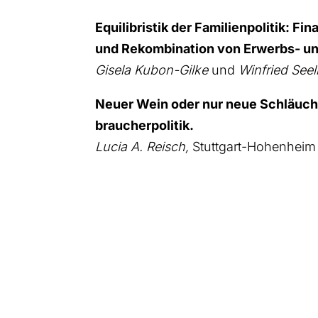
Equi­li­bris­tik der Fami­li­en­po­li­tik: F
und Rekom­bi­na­ti­on von Erwerbs- und 
Gise­la Kubon-Gil­ke
und
Win­fried See­
Neu­er Wein oder nur neue Schläu­che
brau­cher­po­li­tik.
Lucia A. Reisch,
Stutt­gart-Hohen­heim