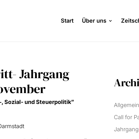
Start
Über uns
Zeitsch
itt- Jahrgang
Archi
November
Sozi­al- und Steu­er­po­li­tik”
Allgemei
Call for P
Darm­stadt
Jahrgang