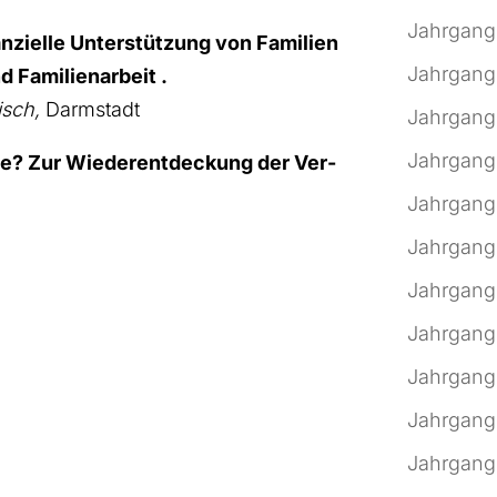
Jahrgang
inan­zi­el­le Unter­stüt­zung von Fami­li­en
Jahrgang
Fami­li­en­ar­beit .
lisch,
Darm­stadt
Jahrgang
Jahrgang
? Zur Wie­der­ent­de­ckung der Ver­
Jahrgang
Jahrgang
Jahrgang
Jahrgang
Jahrgang
Jahrgang
Jahrgang