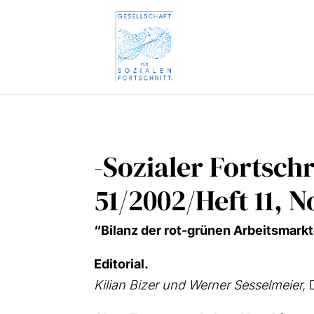
-Sozialer Fortschr
51/2002/Heft 11, 
“Bilanz der rot-grü­nen Arbeitsmarkt‑, 
Edi­to­ri­al.
Kili­an Bizer und Wer­ner Ses­sel­mei­er,