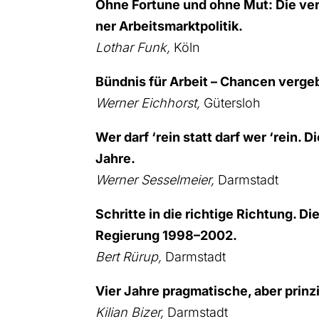
Ohne For­tu­ne und ohne Mut: Die ver
ner Arbeits­markt­po­li­tik.
Lothar Funk,
Köln
Bünd­nis für Arbeit – Chan­cen ver­ge
Wer­ner Eich­horst,
Güters­loh
Wer darf ‘rein statt darf wer ‘rein. Die
Jah­re.
Wer­ner Ses­sel­mei­er,
Darm­stadt
Schrit­te in die rich­ti­ge Rich­tung. Di
Regie­rung 1998–2002.
Bert Rürup,
Darm­stadt
Vier Jah­re prag­ma­ti­sche, aber prin­zi­pi
Kili­an Bizer,
Darm­stadt