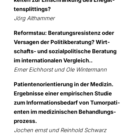
ten­split­tings?
Jörg Alt­ham­mer
Reform­stau: Bera­tungs­re­sis­tenz oder
Ver­sa­gen der Poli­tik­be­ra­tung? Wirt­
schafts- und sozi­al­po­li­ti­sche Bera­tung
im inter­na­tio­na­len Ver­gleich..
Erner Eich­horst und Ole Win­ter­mann
Pati­en­ten­ori­en­tie­rung in der Medi­zin.
Ergeb­nis­se einer empi­ri­schen Stu­die
zum Infor­ma­ti­ons­be­darf von Tumor­pa­ti­
en­ten im medi­zi­ni­schen Behand­lungs­
pro­zess.
Jochen ernst und Rein­hold Schwarz