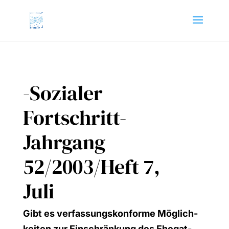
-Sozialer
Fortschritt-
Jahrgang
52/2003/Heft 7,
Juli
Gibt es ver­fas­sungs­kon­for­me Mög­lich­
kei­ten zur Ein­schrän­kung des Ehe­gat­