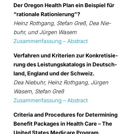
Der Ore­gon Health Plan ein Bei­spiel für
“ratio­na­le Ratio­nie­rung”?
Heinz Roth­gang, Ste­fan Greß, Dea Nie­
buhr, und Jür­gen Wasem
Zusam­men­fas­sung – Abs­tract
Ver­fah­ren und Kri­te­ri­en zur Kon­kre­ti­sie­
rung des Leis­tungs­ka­ta­logs in Deutsch­
land, Eng­land und der Schweiz.
Dea Nie­buhr, Heinz Roth­gang, Jür­gen
Wasem, Ste­fan Greß
Zusam­men­fas­sung – Abs­tract
Cri­te­ria and Pro­ce­du­res for Deter­mi­ning
Bene­fit Packa­ges in Health Care – The
United Sta­tes Medi­ca­re Pro­gram.