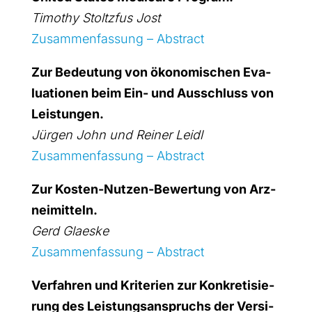
Timo­thy Stoltz­fus Jost
Zusam­men­fas­sung – Abs­tract
Zur Bedeu­tung von öko­no­mi­schen Eva­
lua­tio­nen beim Ein- und Aus­schluss von
Leis­tun­gen.
Jür­gen John und Rei­ner Leidl
Zusam­men­fas­sung – Abs­tract
Zur Kos­ten-Nut­zen-Bewer­tung von Arz­
nei­mit­teln.
Gerd Glaes­ke
Zusam­men­fas­sung – Abs­tract
Ver­fah­ren und Kri­te­ri­en zur Kon­kre­ti­sie­
rung des Leis­tungs­an­spruchs der Ver­si­