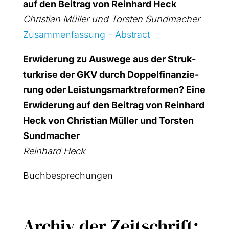
auf den Bei­trag von Rein­hard Heck
Chris­ti­an Mül­ler und Tors­ten Sund­ma­cher
Zusam­men­fas­sung – Abs­tract
Erwi­de­rung zu Aus­we­ge aus der Struk­
tur­kri­se der GKV durch Dop­pel­fi­nan­zie­
rung oder Leis­tungs­markt­re­for­men? Eine
Erwi­de­rung auf den Bei­trag von Rein­hard
Heck von Chris­ti­an Mül­ler und Tors­ten
Sund­ma­cher
Rein­hard Heck
Buch­be­spre­chun­gen
Archiv der Zeitschrift: