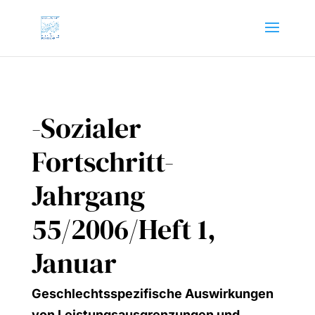
-Sozialer
Fortschritt-
Jahrgang
55/2006/Heft 1,
Januar
Geschlechts­spe­zi­fi­sche Aus­wir­kun­gen
von Leis­tungs­aus­gren­zun­gen und