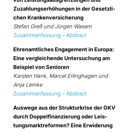
Zuzah­lungs­er­hö­hun­gen in der Gesetz­li­
chen Kran­ken­ver­si­che­rung
Ste­fan Greß und Jür­gen Wasem
Zusam­men­fas­sung – Abs­tract
Ehren­amt­li­ches Enga­ge­ment in Euro­pa:
Eine ver­glei­chen­de Unter­su­chung am
Bei­spiel von Senio­ren
Kars­ten Hank, Mar­cel Erling­ha­gen und
Anja Lem­ke
Zusam­men­fas­sung – Abs­tract
Aus­we­ge aus der Struk­tur­kri­se der GKV
durch Dop­pel­fi­nan­zie­rung oder Leis­
tungs­markt­re­for­men? Eine Erwi­de­rung