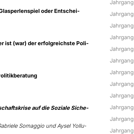
Jahrgang
 Glas­per­len­spiel oder Ent­schei­
Jahrgang
Jahrgang
Jahrgang
 ist (war) der erfolg­reichs­te Poli­
Jahrgang
Jahrgang
Jahrgang
i­tik­be­ra­tung
Jahrgang
Jahrgang
Jahrgang
chafts­kri­se auf die Sozia­le Siche­
Jahrgang
Gabrie­le Som­ag­gio und Aysel Yol­lu-
Jahrgang