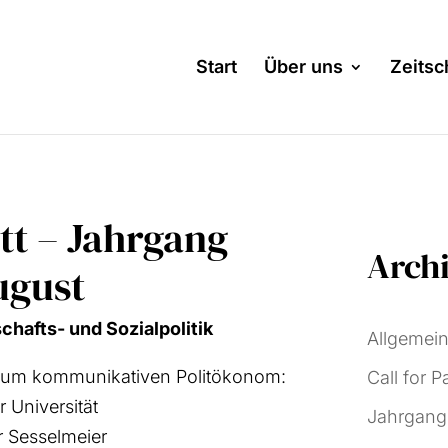
Start
Über uns
Zeitsch
itt – Jahrgang
Archi
ugust
chafts- und Sozi­al­po­li­tik
Allgemei
r zum kom­mu­ni­ka­ti­ven Polit­öko­nom:
Call for P
ni­ver­si­tät
Jahrgang
Ses­sel­mei­er