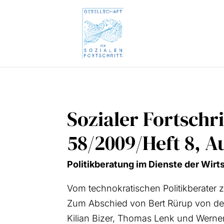
Sozialer Fortschr
58/2009/Heft 8, A
Poli­tik­be­ra­tung im Diens­te der Wirt­s
Vom tech­no­kra­ti­schen Poli­tik­be­ra­te
Zum Abschied von Bert Rürup von der U
Kili­an Bizer, Tho­mas Lenk und Wer­ner 