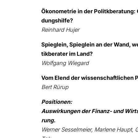
Öko­no­me­trie in der Politk­be­ra­tung:
dungs­hil­fe?
Rein­hard Hujer
Spieg­lein, Spieg­lein an der Wand, wer
tik­be­ra­ter im Land?
Wolf­gang Wie­gard
Vom Elend der wis­sen­schaft­li­chen Pol
Bert Rürup
Posi­tio­nen:
Aus­wir­kun­gen der Finanz- und Wirt­s
rung.
Wer­ner Ses­sel­mei­er, Mar­le­ne Haupt, 