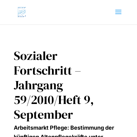
Sozialer
Fortschritt –
Jahrgang
59/2010/Heft 9,
September
Arbeits­markt Pfle­ge: Bestim­mung der
künf­ti­gen Alten­pfle­ge­kräf­te unter