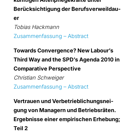
Berück­sich­ti­gung der Berufs­ver­weil­dau­
er
Tobi­as Hack­mann
Zusam­men­fas­sung – Abs­tract
Towards Con­ver­gence? New Labour’s
Third Way and the SPD’s Agen­da 2010 in
Com­pa­ra­ti­ve Per­spec­ti­ve
Chris­ti­an Schwei­ger
Zusam­men­fas­sung – Abs­tract
Ver­trau­en und Ver­be­trieb­li­chungs­nei­
gung von Mana­gern und Betriebs­rä­ten.
Ergeb­nis­se einer empi­ri­schen Erhe­bung;
Teil 2