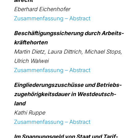
Eber­hard Eichen­ho­fer
Zusam­men­fas­sung – Abs­tract
Beschäf­ti­gungs­si­che­rung durch Arbeits­
kräf­te­hor­ten
Mar­tin Dietz, Lau­ra Dittrich, Micha­el Stops,
Ulrich Wal­wei
Zusam­men­fas­sung – Abs­tract
Ein­glie­de­rungs­zu­schüs­se und Betriebs­
zu­ge­hö­rig­keits­dau­er in West­deutsch­
land
Kathi Rup­pe
Zusam­men­fas­sung – Abs­tract
Im Span­nungs­geld von Staat und Tarif­