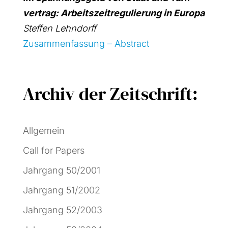
ver­trag: Arbeits­zeit­re­gu­lie­rung in Euro­pa
Stef­fen Lehn­dorff
Zusam­men­fas­sung – Abs­tract
Archiv der Zeitschrift:
Allgemein
Call for Papers
Jahrgang 50/2001
Jahrgang 51/2002
Jahrgang 52/2003