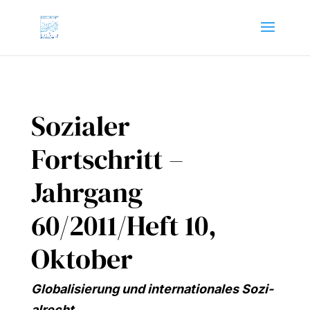
Sozialer
Fortschritt –
Jahrgang
60/2011/Heft 10,
Oktober
Glo­ba­li­sie­rung und inter­na­tio­na­les Sozi­
al­recht