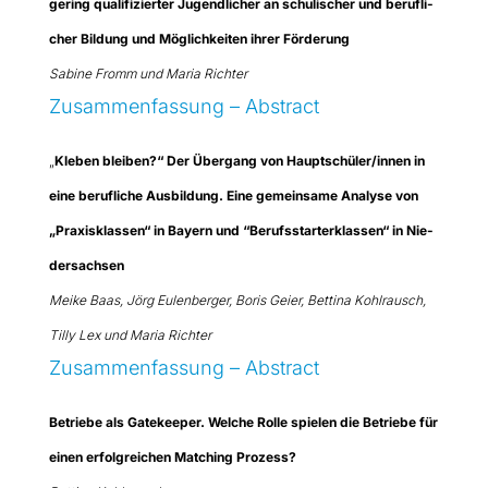
gering qua­li­fi­zier­ter Jugend­li­cher an schu­li­scher und beruf­li­
cher Bil­dung und Mög­lich­kei­ten ihrer För­de­rung
Sabi­ne Fromm und Maria Rich­ter
Zusam­men­fas­sung – Abs­tract
„
Kle­ben blei­ben?“ Der Über­gang von Hauptschüler/innen in
eine beruf­li­che Aus­bil­dung. Eine gemein­sa­me Ana­ly­se von
„Pra­xis­klas­sen“ in Bay­ern und “Berufs­star­ter­klas­sen“ in Nie­
der­sach­sen
Mei­ke Baas, Jörg Eulen­ber­ger, Boris Gei­er, Bet­ti­na Kohl­rausch,
Til­ly Lex und Maria Rich­ter
Zusam­men­fas­sung – Abs­tract
Betrie­be als Gate­kee­per. Wel­che Rol­le spie­len die Betrie­be für
einen erfolg­rei­chen Matching Pro­zess?