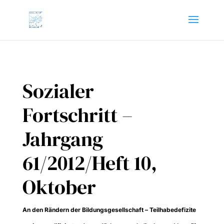
Sozialer
Fortschritt –
Jahrgang
61/2012/Heft 10,
Oktober
A
n den Rän­dern der Bil­dungs­ge­sell­schaft – Teil­ha­be­de­fi­zi­te