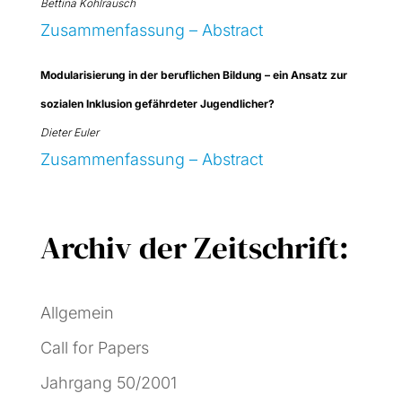
Bet­ti­na Kohl­rausch
Zusam­men­fas­sung – Abs­tract
Modu­la­ri­sie­rung in der beruf­li­chen Bil­dung – ein Ansatz zur
sozia­len Inklu­si­on gefähr­de­ter Jugend­li­cher?
Die­ter Euler
Zusam­men­fas­sung – Abs­tract
Archiv der Zeitschrift:
Allgemein
Call for Papers
Jahrgang 50/2001