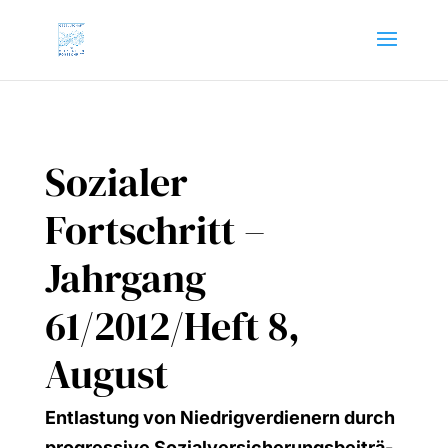
Sozialer
Fortschritt –
Jahrgang
61/2012/Heft 8,
August
Ent­las­tung von Nied­rig­ver­die­nern durch
pro­gres­si­ve Sozi­al­ver­si­che­rungs­bei­trä­