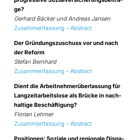
ge?
Ger­hard Bäcker und Andre­as Jan­sen
Zusam­men­fas­sung – Abs­tract
Der Grün­dungs­zu­schuss vor und nach
der Reform
Ste­fan Bern­hard
Zusam­men­fas­sung – Abs­tract
Dient die Arbeit­neh­mer­über­las­sung für
Lang­zeit­ar­beits­lo­se als Brü­cke in nach­
hal­ti­ge Beschäf­ti­gung?
Flo­ri­an Lehm­er
Zusam­men­fas­sung – Abs­tract
Posi­tio­nen: Sozia­le und regio­na­le Dis­pa­