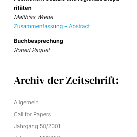
ri­tä­ten
Mat­thi­as Wre­de
Zusam­men­fas­sung – Abs­tract
Buch­be­spre­chung
Robert Paquet
Archiv der Zeitschrift:
Allgemein
Call for Papers
Jahrgang 50/2001