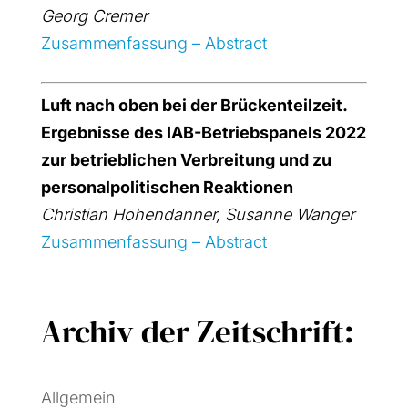
Georg Cremer
Zusam­men­fas­sung – Abs­tract
Luft nach oben bei der Brü­cken­teil­zeit.
Ergeb­nis­se des IAB-Betriebspa­nels 2022
zur betrieb­li­chen Ver­brei­tung und zu
per­so­nal­po­li­ti­schen Reak­tio­nen
Chris­ti­an Hohen­dan­ner, Susan­ne Wan­ger
Zusam­men­fas­sung – Abs­tract
Archiv der Zeitschrift:
Allgemein