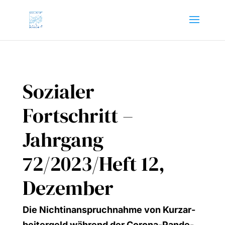
Sozialer
Fortschritt –
Jahrgang
72/2023/Heft 12,
Dezember
Die Nicht­in­an­spruch­nah­me von Kurz­ar­
bei­ter­geld wäh­rend der Coro­na-Pan­de­