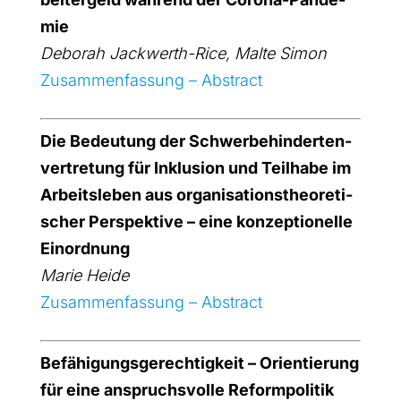
mie
Debo­rah Jack­werth-Rice, Mal­te Simon
Zusam­men­fas­sung – Abs­tract
Die Bedeu­tung der Schwer­be­hin­der­ten­
ver­tre­tung für Inklu­si­on und Teil­ha­be im
Arbeits­le­ben aus orga­ni­sa­ti­ons­theo­re­ti­
scher Per­spek­ti­ve – eine kon­zep­tio­nel­le
Ein­ord­nung
Marie Hei­de
Zusam­men­fas­sung – Abs­tract
Befä­hi­gungs­ge­rech­tig­keit – Ori­en­tie­rung
für eine anspruchs­vol­le Reform­po­li­tik