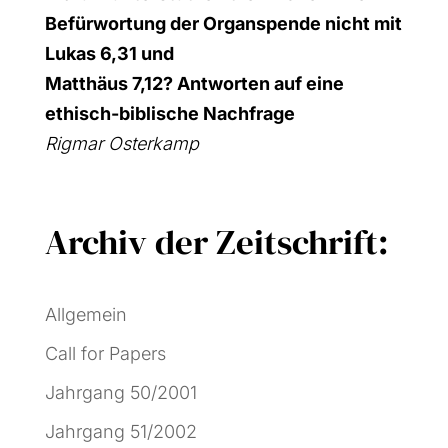
Befür­wor­tung der Organ­spen­de
nicht mit
Lukas 6,31 und
Mat­thä­us 7,12? Ant­wor­ten auf eine
ethisch-bibli­sche Nach­fra­ge
Rig­mar Oster­kamp
Archiv der Zeitschrift:
Allgemein
Call for Papers
Jahrgang 50/2001
Jahrgang 51/2002