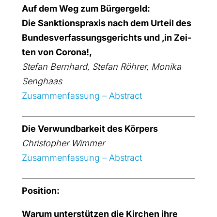
Auf dem Weg zum Bür­ger­geld:
Die
Sank­ti­ons­pra­xis nach dem Urteil des
Bun­des­ver­fas­sungs­ge­richts und ‚in Zei­
ten von Coro­na
!
‚
Ste­fan Bern­hard
, Ste­fan Röh­rer,
Moni­ka
Seng­haas
Zusam­men­fas­sung – Abs­tract
Die Ver­wund­bar­keit des Kör­pers
Chris­to­pher Wim­mer
Zusam­men­fas­sung – Abs­tract
Posi­ti­on:
War­um unter­stüt­zen die Kir­chen ihre