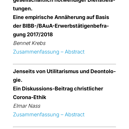
tun­gen.
Eine empi­ri­sche Annä­he­rung auf Basis
der BIBB-/BAuA-Erwerbs­tä­ti­gen­be­fra­
gung 2017/2018
Ben­net Krebs
Zusam­men­fas­sung – Abs­tract
Jen­seits von Uti­li­ta­ris­mus und Deon­to­lo­
gie.
Ein Dis­kus­si­ons-Bei­trag christ­li­cher
Coro­na-Ethik
Elmar Nass
Zusam­men­fas­sung – Abs­tract