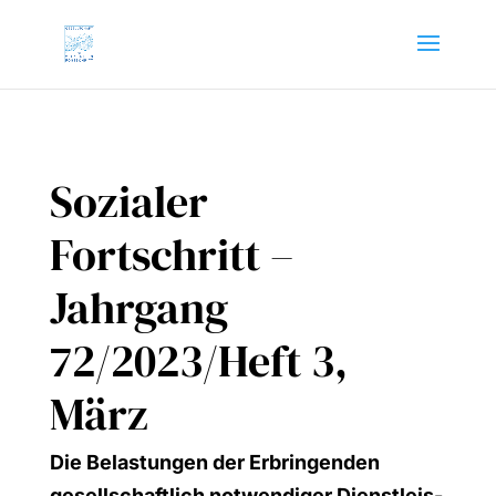
Sozialer
Fortschritt –
Jahrgang
72/2023/Heft 3,
März
Die Belas­tun­gen der Erbrin­gen­den
gesell­schaft­lich not­wen­di­ger Dienst­leis­